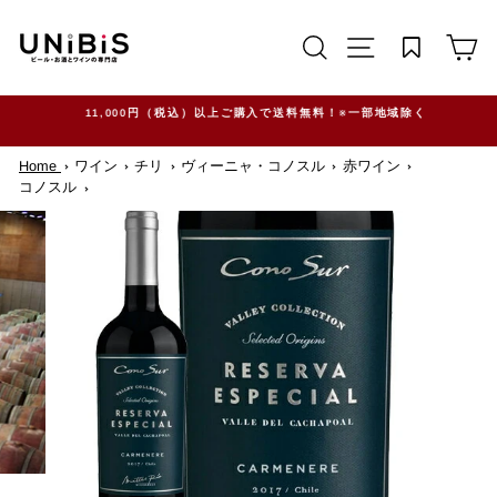
コ
ン
サイトを検索する
TRANSLATION M
カ
テ
ン
ツ
に
ス
11,000円（税込）以上ご購入で送料無料！※一部地域除く
キ
ッ
Home
ワイン
チリ
ヴィーニャ・コノスル
赤ワイン
プ
す
コノスル
る