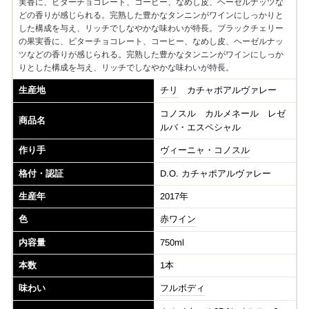
実香に、ビターチョコレート、コーヒー、なめし皮、ヘーゼルナッツな
どの香りが感じられる。完熟した豊かなタンニンがワインにしっかりと
した構成を与え、リッチでしなやかな味わいが特長。ブラックチェリー
の果実香に、ビターチョコレート、コーヒー、なめし皮、ヘーゼルナッ
ツなどの香りが感じられる。完熟した豊かなタンニンがワインにしっか
りとした構成を与え、リッチでしなやかな味わいが特長。
生産地
チリ
カチャポアルヴァレー
コノスル カルメネール レゼ
商品名
ルバ・エスペシャル
作り手
ヴィーニャ・コノスル
格付・認証
D.O. カチャポアルヴァレー
生産年
2017年
色
赤ワイン
内容量
750ml
本数
1本
味わい
フルボディ