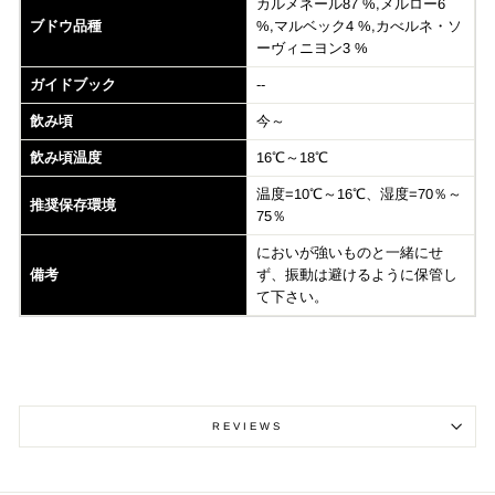
カルメネール87 %,メルロー6
ブドウ品種
%,マルベック4 %,カべルネ・ソ
ーヴィニヨン3 %
ガイドブック
--
飲み頃
今～
飲み頃温度
16℃～18℃
温度=10℃～16℃、湿度=70％～
推奨保存環境
75％
においが強いものと一緒にせ
備考
ず、振動は避けるように保管し
て下さい。
REVIEWS