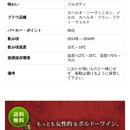
味わい
フルボディ
カベルネ・ソーヴィニヨン、メ
ブドウ品種
ルロ、カベルネ・フラン、プテ
ィ・ヴェルド
パーカー・ポイント
98点
飲み頃
2014年～2034年
飲み頃温度
15℃～18℃
温度=12℃～16℃、湿度=70％～
推奨保存環境
75％
においが強いものと一緒にせ
備考
ず、振動は避けるように保管し
て下さい。