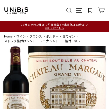
コ
ン
サイトを検索する
TRANSLATION M
カ
テ
ン
ツ
に
ス
17時までのご注文で即日発送！※土日祝は12時まで
詳しくはこちら
キ
ッ
Home
ワイン
フランス
ボルドー
赤ワイン
プ
す
メドック格付けシャトー
五大シャトー・格付一級
る