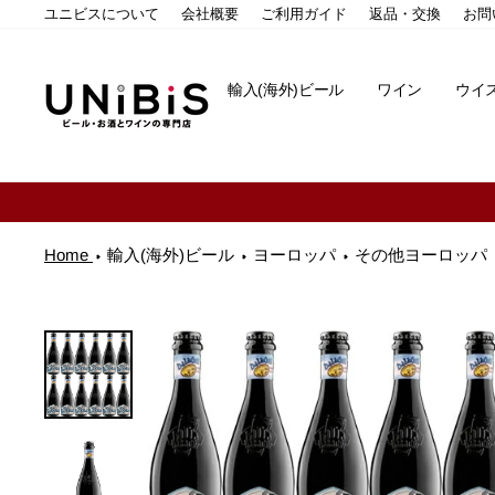
コ
ユニビスについて
会社概要
ご利用ガイド
返品・交換
お問
ン
テ
ン
輸入(海外)ビール
ワイン
ウイ
ツ
に
ス
キ
ッ
プ
す
る
Home
輸入(海外)ビール
ヨーロッパ
その他ヨーロッパ