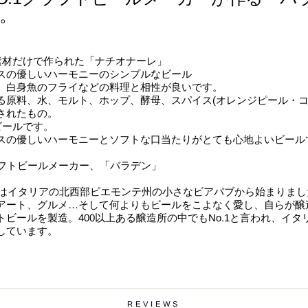
。
の素材だけで作られた「ナチオナーレ」
スの優しいハーモニーのシンプルなビール
、白身魚のフライなどの料理と相性が良いです。
る原料、水、モルト、ホップ、酵母、スパイス(オレンジピール・
されたもの。
ビールです。
スの優しいハーモニーとソフトな口当たりがとても心地よいビール
ラフトビールメーカー、「バラデン」
デンはイタリアの北西部ピエモンテ州の小さなビアパブから始まりま
アート、グルメ…そして何よりもビールをこよなく愛し、自らが醸
ビールを製造。400以上ある醸造所の中でもNo.1と言われ、イタ
しています。
REVIEWS