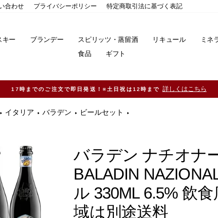
い合わせ
プライバシーポリシー
特定商取引法に基づく表記
スキー
ブランデー
スピリッツ・蒸留酒
リキュール
ミネ
食品
ギフト
詳しくはこちら
17時までのご注文で即日発送！※土日祝は12時まで
イタリア
バラデン
ビールセット
バラデン ナチオナー
BALADIN NAZIO
ル 330ML 6.5%
域は別途送料