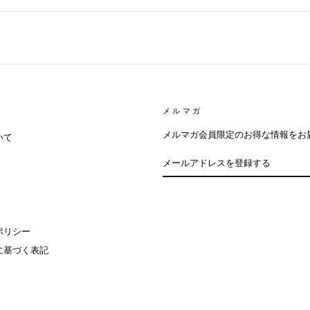
メルマガ
メルマガ会員限定のお得な情報をお
いて
メ
ー
ル
ア
ド
レ
ス
を
登
録
ポリシー
す
る
に基づく表記