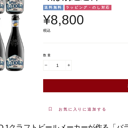
送料無料
ラッピング・のし対応
¥8,800
税込
数量
−
+
お気に入りに追加する
O.1クラフトビールメーカーが作る「バ