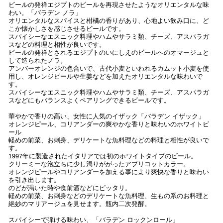
ビールの発祥エジプトのビールを再現させたようなオリエンタルな味
わい。「バラデン ノラ」
オリエンタルなスパイスと柑橘の香りがあり、心地よい飲み口に、ど
こか懐かしさを感じさせるビールです。
スパイシーなエスニック料理やハムやサラミ類、チーズ、アスパラガ
スなどの料理と相性が良いです。
ビールの発祥とされるエジプトのいにしえのビールへのオマージュと
して造られたノラ。
アンバーオレンジの色合いで、古代小麦といわれるカムット小麦を使
用し、オレンジピールや生姜などを加えたオリエンタルな味わいで
す。
スパイシーなエスニック料理やハムやサラミ類、チーズ、アスパラガ
スなどにもバランスよくペアリングできるビールです。
華やかで香りの高い、女性に人気のイザック「バラデン イザック」
オレンジピール、コリアンダーの爽やかな香りと味わいのホワイトビ
ール
軽めの前菜、お刺身、デリケートな魚料理などの料理と相性が良いで
す。
1997年に製造されたイタリアでは初のホワイトタイプのビール。
クリーミーな泡立ちに少し濁りががったアプリコットカラー。
オレンジピールやコリアンダーを加える事により爽快な香りと味わい
を引き出します。
のどが渇いた時や食前酒などにピッタリ。
軽めの前菜、お刺身などのデリケートな魚料理、生もの系のお料理と
絶妙のマリアージュを見せます。瓶内二次発酵。
スパイシーで弾ける味わい、「バラデン ロックンロール」