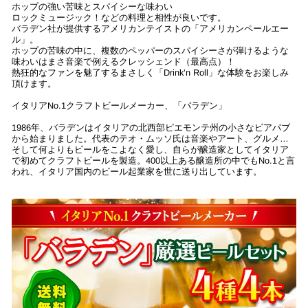
ホップの強い苦味とスパイシーな味わい
ロックミュージック！などの料理と相性が良いです。
バラデン社が提供するアメリカンテイストの「アメリカンペールエー
ル」。
ホップの苦味の中に、複数のペッパーのスパイシーさが弾けるような
味わいはまさ音楽で例えるクレッシェンド（最高点）！
熱狂的なファンを魅了するまさしく「Drink’n Roll」な体験をお楽しみ
頂けます。
イタリアNo.1クラフトビールメーカー、「バラデン」
1986年、バラデンはイタリアの北西部ピエモンテ州の小さなビアパブ
から始まりました。代表のテオ・ムッソ氏は音楽やアート、グルメ…
そして何よりもビールをこよなく愛し、自らが醸造家としてイタリア
で初めてクラフトビールを製造。400以上ある醸造所の中でもNo.1と言
われ、イタリア国内のビール起業家を世に送り出しています。