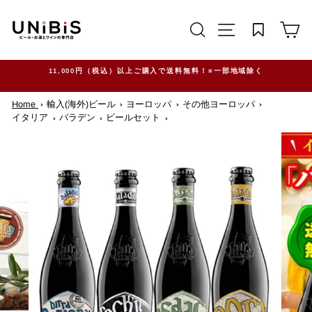
コ
ン
サイトを検索する
TRANSLATION M
カ
テ
ン
ツ
に
ス
11,000円（税込）以上ご購入で送料無料！※一部地域除く
キ
ッ
Home
輸入(海外)ビール
ヨーロッパ
その他ヨーロッパ
プ
す
イタリア
バラデン
ビールセット
る