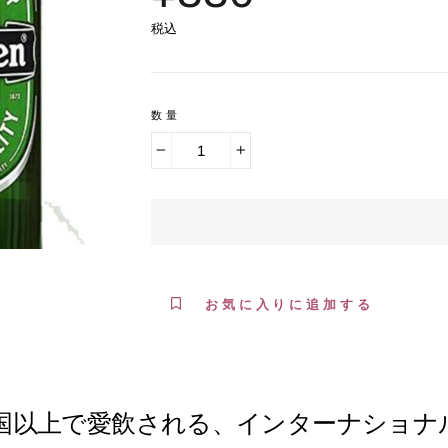
税込
数量
−
+
お気に入りに追加する
ヶ国以上で愛飲される、インターナショナ