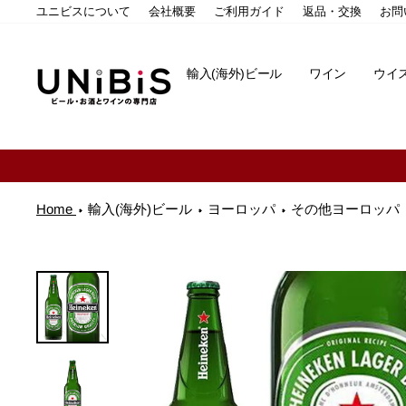
コ
ユニビスについて
会社概要
ご利用ガイド
返品・交換
お問
ン
テ
ン
輸入(海外)ビール
ワイン
ウイ
ツ
に
ス
キ
ッ
プ
す
る
Home
輸入(海外)ビール
ヨーロッパ
その他ヨーロッパ