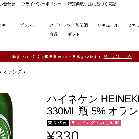
い合わせ
プライバシーポリシー
特定商取引法に基づく表記
スキー
ブランデー
スピリッツ・蒸留酒
リキュール
ミネ
食品
ギフト
11,000円（税込）以
オランダ
ハイネケン HEINE
330ML 瓶 5% オ
売り切れ
ラッピング・のし対応
¥330