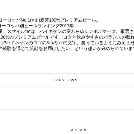
ーロッパNo.1(※１)麦芽100%プレミアムビール。
an社ヨーロッパ別ビールランキング2017年
星、スマイル“e"は、ハイネケンの変わらぬシンボルマーク。厳選
100%のプレミアムビールです。コクと飲みやすさのバランスの取
とは?ハイネケンのロゴの3つの“e"の文字、笑っているようにみえません
の経験を通じて笑顔をお届けしたい、という想いが込められていま
REVIEWS
メルマガ