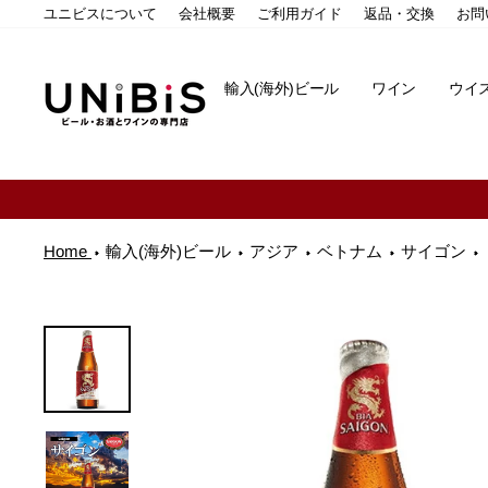
コ
ユニビスについて
会社概要
ご利用ガイド
返品・交換
お問
ン
テ
ン
輸入(海外)ビール
ワイン
ウイ
ツ
に
ス
キ
ッ
プ
す
る
Home
輸入(海外)ビール
アジア
ベトナム
サイゴン