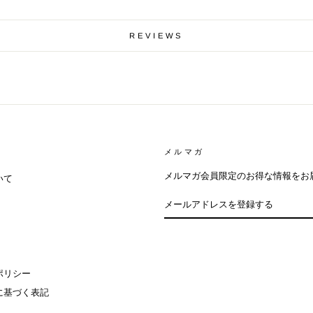
REVIEWS
メルマガ
メルマガ会員限定のお得な情報をお
いて
メ
ー
ル
ア
ド
レ
ス
を
登
録
ポリシー
す
る
に基づく表記