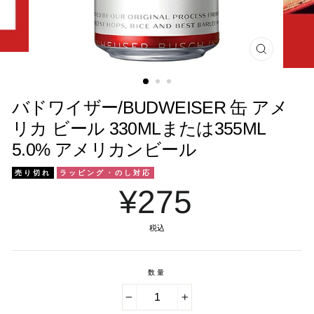
閉
じ
る
バドワイザー/BUDWEISER 缶 アメ
リカ ビール 330MLまたは355ML
5.0% アメリカンビール
売り切れ
ラッピング・のし対応
¥275
税込
数量
−
+