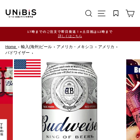
コ
ン
サイトを検索する
TRANSLATION M
カ
テ
ン
ツ
に
で
ス
11,000円（税込）以上ご購入で送料無料！※一部地域除く
キ
ッ
Home
輸入(海外)ビール
アメリカ・メキシコ
アメリカ
プ
す
バドワイザー
る