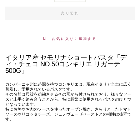
売り切れ
お気に入りに追加する
イタリア産 セモリナショートパスタ「デ
ィ・チェコ NO.50コンキリエ リガーテ
500G」
カンパーニャ州に起源を持つコンキリエは、現在イタリア全土に広く
普及し、愛用されているパスタです。
その名前は貝殻を彷彿させるその形から付けられており、様々なソー
スと上手く絡み合うことから、特に頻繁に使用されるパスタのひとつ
となっています。
特にお魚やお肉のソースを使ったオーブン焼き、さらりとしたトマト
ソースやリコッタチーズ、ジェノヴェーゼペーストとの相性は抜群で
す。