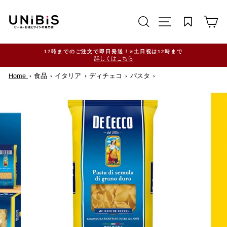
コ
ン
サイトを検索する
TRANSLATION M
カ
テ
ン
ツ
に
ス
17時までのご注文で即日発送！※土日祝は12時まで
詳しくはこちら
キ
ッ
Home
食品
イタリア
ディチェコ
パスタ
プ
す
る