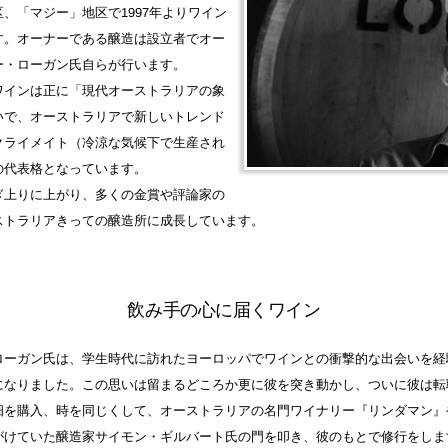
、「マジー」地区で1997年よりワイン
す。オーナーである醸造は設立者でオー
ー・ローガン氏自らが行います。
ワインは正に「現代オーストラリアの象
いで、オーストラリアで新しいトレンド
クライメイト（冷涼な気候下で生産され
の代表格となっています。
ぎ上りに上がり、多くの金賞や評論家の
ストラリアきっての醸造所に成長しています。
飲み手の心に届くワイン
ローガン氏は、学生時代に訪れたヨーロッパでワインとの衝撃的な出会いを経
になりました。この思いは留まるどころか更に彼を突き動かし、ついに彼は転
畑を購入、時を同じくして、オーストラリアの名門ワイナリー『リンダマン』
がけていた醸造家サイモン・ギルバート氏の門を叩き、彼のもとで修行をしま