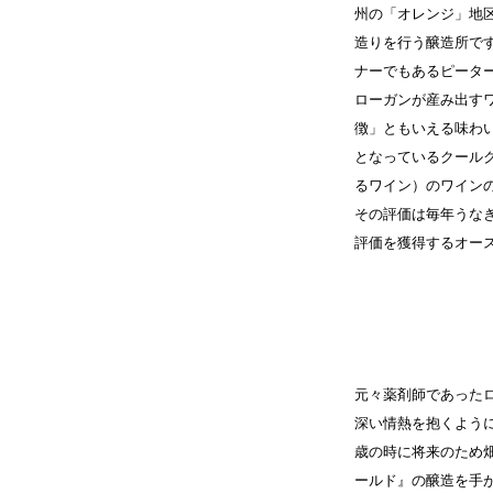
州の「オレンジ」地区
造りを行う醸造所で
ナーでもあるピータ
ローガンが産み出す
徴」ともいえる味わ
となっているクール
るワイン）のワイン
その評価は毎年うな
評価を獲得するオー
元々薬剤師であった
深い情熱を抱くよう
歳の時に将来のため
ールド』の醸造を手