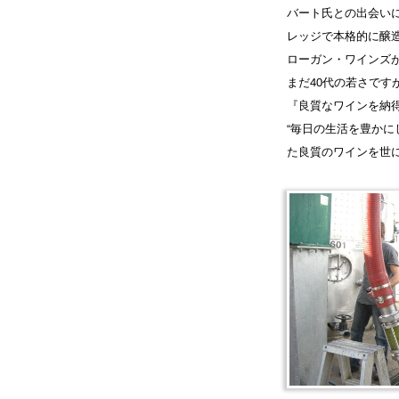
バート氏との出会い
レッジで本格的に醸造
ローガン・ワインズ
まだ40代の若さで
『良質なワインを納
“毎日の生活を豊かに
た良質のワインを世