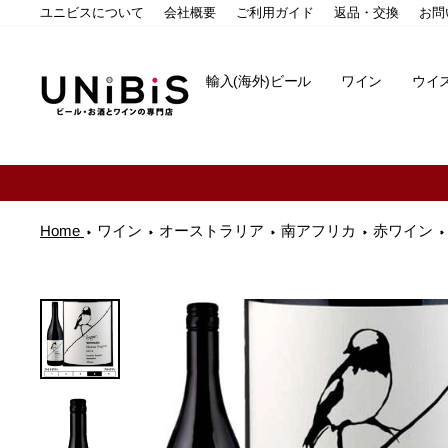
コ
ユニビスについて
会社概要
ご利用ガイド
返品・交換
お問
ン
テ
ン
輸入(海外)ビール
ワイン
ウイ
ツ
に
ス
キ
ッ
プ
す
る
Home
ワイン
オーストラリア
南アフリカ
赤ワイン