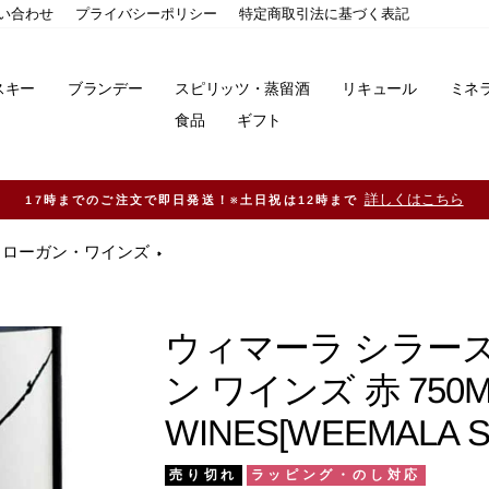
い合わせ
プライバシーポリシー
特定商取引法に基づく表記
スキー
ブランデー
スピリッツ・蒸留酒
リキュール
ミネ
食品
ギフト
11,000円（税込）以上ご購入で送料無料！※一部地域除く
ローガン・ワインズ
ウィマーラ シラーズ
ン ワインズ 赤 750M
WINES[WEEMALA S
売り切れ
ラッピング・のし対応