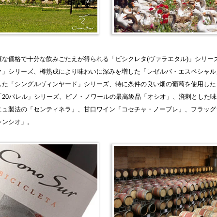
頃な価格で十分な飲みごたえが得られる「ビシクレタ(ヴァラエタル)」シリー
ク」シリーズ、樽熟成により味わいに深みを増した「レゼルバ・エスペシャル
した「シングルヴィンヤード」シリーズ、特に条件の良い畑の葡萄を使用した
「20バレル」シリーズ、ピノ・ノワールの最高級品「オシオ」、溌剌とした
ニュ製法の「センティネラ」、甘口ワイン「コセチャ・ノーブレ」、フラッグ
レンシオ」。