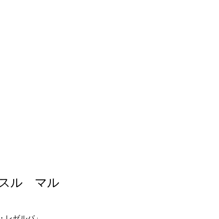
ノスル マル
・レゼルバ」