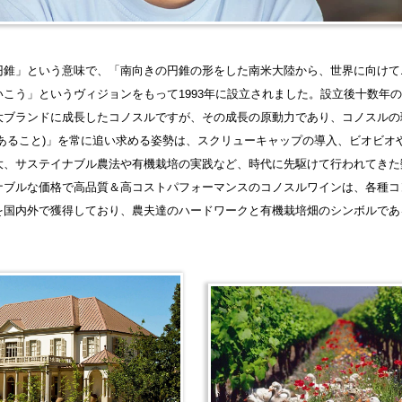
円錐」という意味で、「南向きの円錐の形をした南米大陸から、世界に向けて
こう」というヴィジョンをもって1993年に設立されました。設立後十数年の
大ブランドに成長したコノスルですが、その成長の原動力であり、コノスルの
であること)」を常に追い求める姿勢は、スクリューキャップの導入、ビオビオ
大、サステイナブル農法や有機栽培の実践など、時代に先駆けて行われてきた
ナブルな価格で高品質＆高コストパフォーマンスのコノスルワインは、各種コ
を国内外で獲得しており、農夫達のハードワークと有機栽培畑のシンボルであ
。