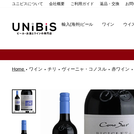
コ
ユニビスについて
会社概要
ご利用ガイド
返品・交換
お問
ン
テ
ン
輸入(海外)ビール
ワイン
ウイ
ツ
に
ス
キ
ッ
プ
す
る
Home
ワイン
チリ
ヴィーニャ・コノスル
赤ワイン