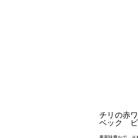
チリの赤ワ
ベック ビ
果実味豊かで、そ