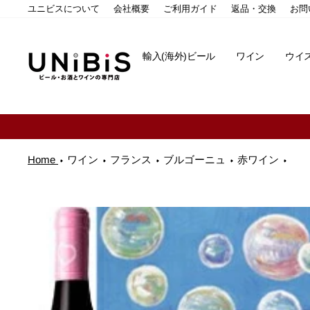
コ
ユニビスについて
会社概要
ご利用ガイド
返品・交換
お問
ン
テ
ン
輸入(海外)ビール
ワイン
ウイ
ツ
に
ス
キ
ッ
プ
す
る
Home
ワイン
フランス
ブルゴーニュ
赤ワイン