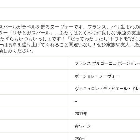
スパールがラベルを飾るヌーヴォーです。フランス、パリ生まれの
ター「リサとガスパール」。ふたりはとくべつ仲良しな“永遠の友
いたずらもいつもいっしょです！「だってわたしたち“トワトモ”だも
ーは食卓を盛り上げてくれること間違いなし！ぜひ家族や友人、恋
楽しみください。
フランス
ブルゴーニュ
ボージョレ
ボージョレ・ヌーヴォー
ヴィニュロン・デ・ピエール・ドレ
--
2017年
赤ワイン
750ml