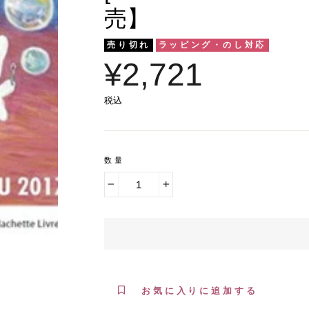
売】
売り切れ
ラッピング・のし対応
¥2,721
税込
数量
−
+
お気に入りに追加する