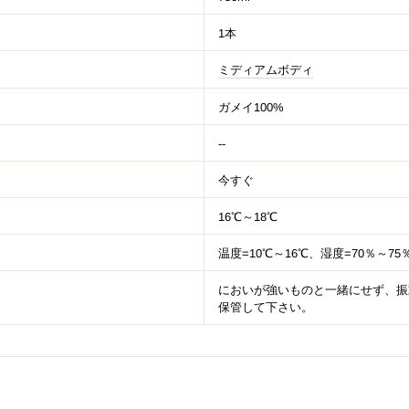
1本
ミディアムボディ
ガメイ100%
--
今すぐ
16℃～18℃
温度=10℃～16℃、湿度=70％～75
においが強いものと一緒にせず、振
保管して下さい。
ージョレ・ヌーヴォー予約受付中！
月16日（木）00:00！ご予約はお早めに！！