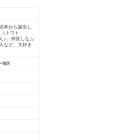
絵本から誕生し
達（トワト
ん♪」仲良しなふ
人など、大好き
ー地区