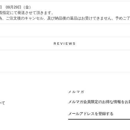
 09月29日（金）
）着指定にて発送させて頂きます。
為、ご注文後のキャンセル、及び納品後の返品はお受けできません。予めご
REVIEWS
メルマガ
メルマガ会員限定のお得な情報をお
いて
メ
ー
ル
ア
ド
レ