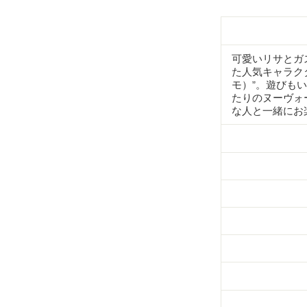
Information
可愛いリサとガ
た人気キャラク
モ）”。遊びも
たりのヌーヴォ
な人と一緒にお
生産地
商品名
作り手
格付・認証
生産年
色
内容量