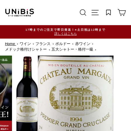
コ
ン
サイトを検索する
TRANSLATION M
カ
テ
ン
ツ
に
ス
11,000円（税込）以上ご購入で送料無料！※一部地域除く
キ
ッ
Home
ワイン
フランス
ボルドー
赤ワイン
プ
す
メドック格付けシャトー
五大シャトー・格付一級
る