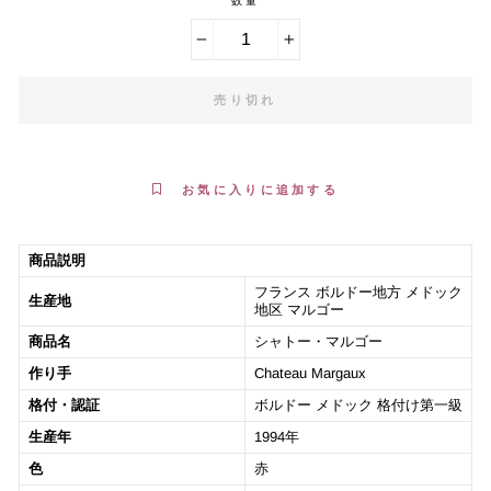
数量
−
+
売り切れ
お気に入りに追加する
商品説明
フランス ボルドー地方 メドック
生産地
地区 マルゴー
商品名
シャトー・マルゴー
作り手
Chateau Margaux
格付・認証
ボルドー メドック 格付け第一級
生産年
1994年
色
赤