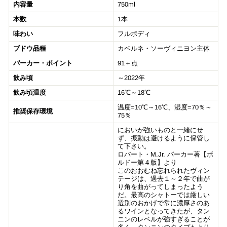
内容量
750ml
本数
1本
味わい
フルボディ
ブドウ品種
カベルネ・ソーヴィニヨン主体
パーカー・ポイント
91＋点
飲み頃
～2022年
飲み頃温度
16℃～18℃
温度=10℃～16℃、湿度=70％～
推奨保存環境
75％
においが強いものと一緒にせ
ず、振動は避けるように保管し
て下さい。
ロバート・M.Jr. パーカー著【ボ
ルドー第４版】より
このおおむね忘れられたヴィン
テージは、過去１～２年で曲が
り角を曲がってしまったよう
だ。最高のシャトーでは厳しい
選別のおかげで常に濃厚さのあ
るワインとなってきたが、タン
ニンのレベルが強すぎることが