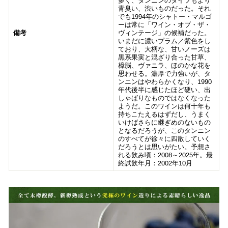
多く、タンニンのタイプもより
青臭い、渋いものだった。それ
でも1994年のシャトー・マルゴ
ーは常に「ワイン・オブ・ザ・
備考
ヴィンテージ」の候補だった。
いまだに濃いプラム／紫色をし
ており、大柄な、甘いノーズは
黒系果実と混ざり合った甘草、
樟脳、ヴァニラ、ほのかな花を
思わせる。濃厚で力強いが、タ
ンニンはやわらかくなり、1990
年代後半に感じたほど硬い、出
しゃばりなものではなくなった
ようだ。このワインは何十年も
持ちこたえるはずだし、うまく
いけばさらに継ぎめのないもの
となるだろうが、このタンニン
のすべてが徐々に四散していく
だろうとは思いがたい。予想さ
れる飲み頃：2008～2025年。最
終試飲年月：2002年10月