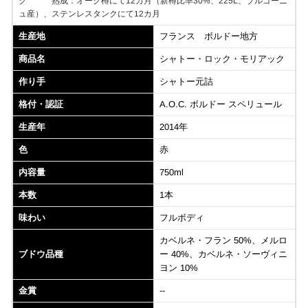
ク 熟成：オーク樽にて12カ月（新樽比率30%、225L、ブルゴーニ
ュ産）、ステンレスタンクにて12カ月
生産地
フランス ボルドー地方
商品名
シャトー・ロック・モリアック
作り手
シャトー元詰
格付・認証
A.O.C. ボルドー スペリュール
生産年
2014年
色
赤
内容量
750ml
本数
1本
味わい
フルボディ
カベルネ・フラン 50%、メルロ
ブドウ品種
ー 40%、カベルネ・ソーヴィニ
ヨン 10%
金賞
--