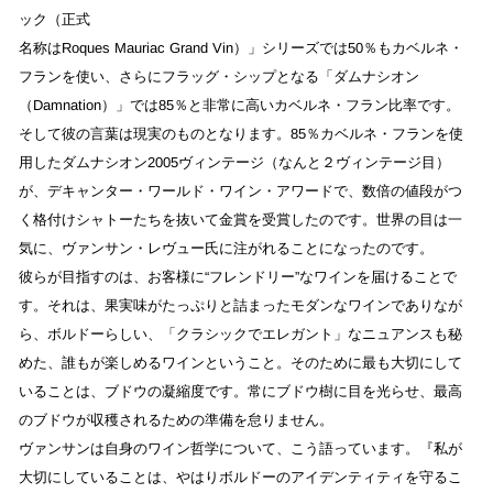
ック（正式
名称はRoques Mauriac Grand Vin）」シリーズでは50％もカベルネ・
フランを使い、さらにフラッグ・シップとなる「ダムナシオン
（Damnation）」では85％と非常に高いカベルネ・フラン比率です。
そして彼の言葉は現実のものとなります。85％カベルネ・フランを使
用したダムナシオン2005ヴィンテージ（なんと２ヴィンテージ目）
が、デキャンター・ワールド・ワイン・アワードで、数倍の値段がつ
く格付けシャトーたちを抜いて金賞を受賞したのです。世界の目は一
気に、ヴァンサン・レヴュー氏に注がれることになったのです。
彼らが目指すのは、お客様に“フレンドリー”なワインを届けることで
す。それは、果実味がたっぷりと詰まったモダンなワインでありなが
ら、ボルドーらしい、「クラシックでエレガント」なニュアンスも秘
めた、誰もが楽しめるワインということ。そのために最も大切にして
いることは、ブドウの凝縮度です。常にブドウ樹に目を光らせ、最高
のブドウが収穫されるための準備を怠りません。
ヴァンサンは自身のワイン哲学について、こう語っています。『私が
大切にしていることは、やはりボルドーのアイデンティティを守るこ