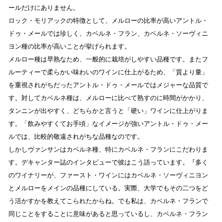
ールだけにありません。
ロック・モリアックの特徴として、メルローの比率が高いアントル・
ドゥ・メールでは珍しく、カベルネ・フラン、カベルネ・ソーヴィニ
ヨン種の比率が高いことが挙げられます。
メルロー種は早熟なため、一般的に栽培がしやすい品種です。またフ
ルーティーで柔らかい味わいのワインに仕上がるため、「質より量」
を重視されがちだったアントル・ドゥ・メールではメジャーな品質で
す。対してカベルネ種は、メルローに比べて熟すのに時間がかかり、
タンニンが出やすく、どちらかと言うと「硬い」ワインに仕上がりま
す。「飲みやすくてお手頃」なイメージが強いアントル・ドゥ・メー
ルでは、比較的敬遠されがちな品種なのです。
しかしヴァンサンはカベルネ種、特にカベルネ・フランにこだわりま
す。デキャンター誌のインタビューで彼はこう語っています。『多く
のワイナリーが、ファースト・ワインにはカベルネ・ソーヴィニヨン
とメルローをメインの品種にしている。実際、大学でもその二つをど
う活かすかを教えてこられたからね。でも私は、カベルネ・フランで
同じことをすることに意味があると思っているし、カベルネ・フラン