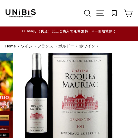
コ
ン
サイトを検索する
TRANSLATION M
カ
テ
ン
ツ
に
ス
11,000円（税込）以上ご購入で送料無料！※一部地域除く
キ
ッ
Home
ワイン
フランス
ボルドー
赤ワイン
プ
す
る