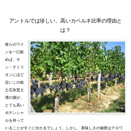
アントルでは珍しい、高いカベルネ比率の理由と
は？
彼らのワイ
ンを一口飲
めば、サ
ン・テミリ
オンにほど
近いこの粘
土石灰質土
壌の畑が、
とても高い
ポテンシャ
ルを持って
いることがすぐに分かるでしょう。しかし、美味しさの秘密はテロワ