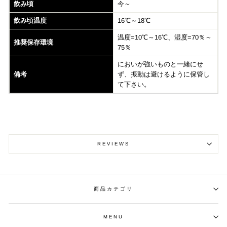
飲み頃
今～
飲み頃温度
16℃～18℃
温度=10℃～16℃、湿度=70％～
推奨保存環境
75％
においが強いものと一緒にせ
備考
ず、振動は避けるように保管し
て下さい。
REVIEWS
商品カテゴリ
MENU