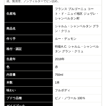
成。無清澄、ノンフィルターでビン詰め。
フランス ブルゴーニュ コー
生産地
ト・ド・ニュイ地区 ジュヴレ・
シャンベルタン村
シャルム・シャンベルタン グラ
商品名
ン・クリュ
作り手
ルー・デュモン
特級A.C. シャルム・シャンベル
格付・認証
タン グラン・クリュ
生産年
2018年
色
赤
内容量
750ml
本数
1本
味わい
フルボディ
ブドウ品種
ピノ・ノワール 100％
ガイドブック
--