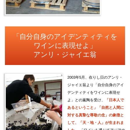
「自分自身のアイデンティティを
ワインに表現せよ」
アンリ・ジャイエ翁
2003年5月、在りし日のアンリ・
ジャイエ翁より「自分自身のアイ
デンティティをワインに表現せ
よ」との薫陶を受け、
「日本人で
あるということ」「自然と人間に
対する真摯な尊敬の念」の象徴と
して、「天・地・人」が生まれま