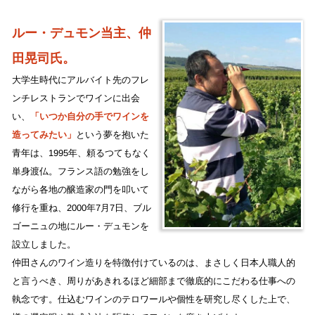
ルー・デュモン当主、仲
田晃司氏。
大学生時代にアルバイト先のフレ
ンチレストランでワインに出会
い、
「いつか自分の手でワインを
造ってみたい」
という夢を抱いた
青年は、1995年、頼るつてもなく
単身渡仏。フランス語の勉強をし
ながら各地の醸造家の門を叩いて
修行を重ね、2000年7月7日、ブル
ゴーニュの地にルー・デュモンを
設立しました。
仲田さんのワイン造りを特徴付けているのは、まさしく日本人職人的
と言うべき、周りがあきれるほど細部まで徹底的にこだわる仕事への
執念です。仕込むワインのテロワールや個性を研究し尽くした上で、