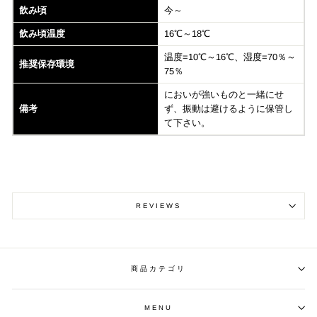
飲み頃
今～
飲み頃温度
16℃～18℃
温度=10℃～16℃、湿度=70％～
推奨保存環境
75％
においが強いものと一緒にせ
備考
ず、振動は避けるように保管し
て下さい。
REVIEWS
商品カテゴリ
MENU