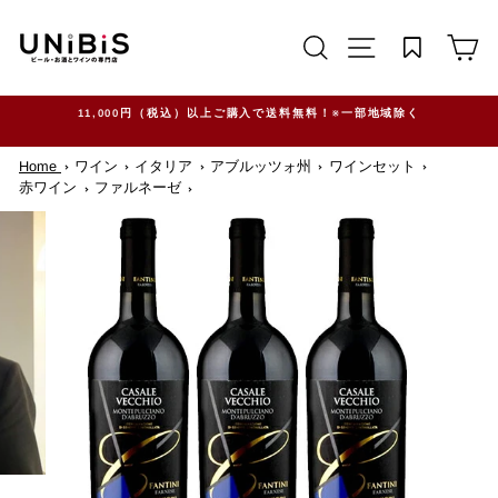
コ
ン
サイトを検索する
TRANSLATION M
カ
テ
ン
ツ
に
ス
11,000円（税込）以上ご購入で送料無料！※一部地域除く
キ
ッ
Home
ワイン
イタリア
アブルッツォ州
ワインセット
プ
す
赤ワイン
ファルネーゼ
る