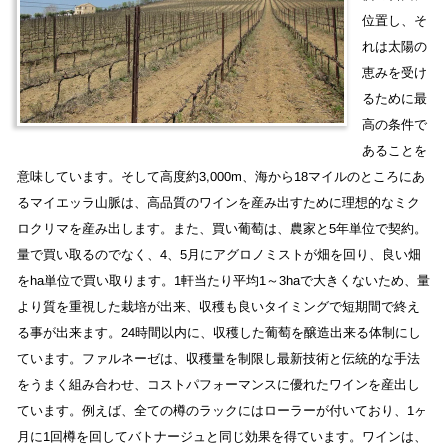
位置し、そ
れは太陽の
恵みを受け
るために最
高の条件で
あることを
意味しています。そして高度約3,000m、海から18マイルのところにあ
るマイエッラ山脈は、高品質のワインを産み出すために理想的なミク
ロクリマを産み出します。また、買い葡萄は、農家と5年単位で契約。
量で買い取るのでなく、4、5月にアグロノミストが畑を回り、良い畑
をha単位で買い取ります。1軒当たり平均1～3haで大きくないため、量
より質を重視した栽培が出来、収穫も良いタイミングで短期間で終え
る事が出来ます。24時間以内に、収穫した葡萄を醸造出来る体制にし
ています。ファルネーゼは、収穫量を制限し最新技術と伝統的な手法
をうまく組み合わせ、コストパフォーマンスに優れたワインを産出し
ています。例えば、全ての樽のラックにはローラーが付いており、1ヶ
月に1回樽を回してバトナージュと同じ効果を得ています。ワインは、