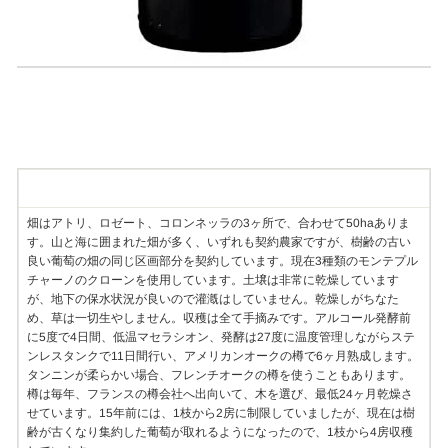
Information
畑はアトリ、ロゼート、コロンネッラの3ヶ所で、合わせて50haありま
す。山と海に囲まれた畑が多く、いずれも契約農家ですが、樹齢の古い
良い葡萄の畑の同じ区画部分を契約しています。現在3種類のモンテプル
チャーノのクローンを使用しています。土壌は非常に乾燥しています
が、地下の保水状況が良いので灌漑はしていません。乾燥しがちなた
め、草は一切生やしません。収穫は全て手摘みです。アルコール発酵前
に5度で4日間、低温マセラシオン、発酵は27度に温度管理しながらステ
ンレスタンクで11日間行い、アメリカンオークの樽で6ヶ月熟成します。
タンニンが柔らかい場合、フレンチオークの樽を使うこともあります。
樽は毎年、フランスの樽会社へ出向いて、木を選び、最低24ヶ月乾燥さ
せています。15年前には、1枝から2房に制限していましたが、現在は樹
齢が古くなり集約した葡萄が取れるようになったので、1枝から4房収穫