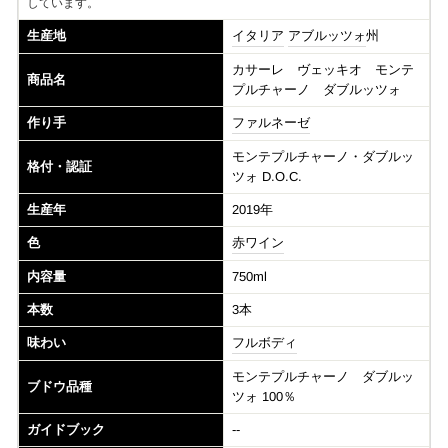
しています。
生産地
イタリア
アブルッツォ
州
カサーレ ヴェッキオ モンテ
商品名
プルチャーノ ダブルッツォ
作り手
ファルネーゼ
モンテプルチャーノ・ダブルッ
格付・認証
ツォ D.O.C.
生産年
2019
年
色
赤ワイン
内容量
750ml
本数
3本
味わい
フルボディ
モンテプルチャーノ ダブルッ
ブドウ品種
ツォ 100％
ガイドブック
--