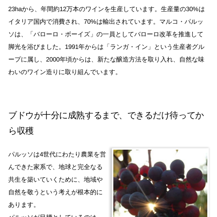
23haから、年間約12万本のワインを生産しています。生産量の30%は
イタリア国内で消費され、70%は輸出されています。マルコ・パルッ
ソは、「バローロ・ボーイズ」の一員としてバローロ改革を推進して
脚光を浴びました。1991年からは「ランガ・イン」という生産者グル
ープに属し、2000年頃からは、新たな醸造方法を取り入れ、自然な味
わいのワイン造りに取り組んでいます。
ブドウが十分に成熟するまで、できるだけ待ってか
ら収穫
パルッソは4世代にわたり農業を営
んできた家系で、地球と完全なる
共生を築いていくために、地域や
自然を敬うという考えが根本的に
あります。