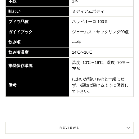
本数
1本
味わい
ミディアムボディ
ブドウ品種
ネッビオーロ 100％
ガイドブック
ジェームス・サックリング90点
飲み頃
----年
飲み頃温度
14℃〜16℃
温度=10℃〜16℃、湿度=70％〜
推奨保存環境
75％
においが強いものと一緒にせ
備考
ず、振動は避けるように保管し
て下さい。
REVIEWS