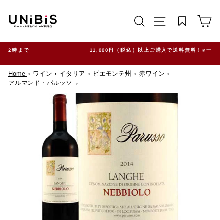
コ
ン
サイトを検索する
TRANSLATION M
カ
テ
ン
ツ
に
ス
11,000円（税込）以上ご購入で送料無料！※一部地域除く
キ
ッ
Home
ワイン
イタリア
ピエモンテ州
赤ワイン
プ
す
アルマンド・パルッソ
る