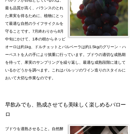
パルッソが目標としているのは、
最も品質が高く、バランスのとれ
た果実を得るために、植物にとっ
て最適な自然のライフサイクルを
守ることです。7月終わりから8月
中旬にかけて、1本の樹からネッビ
オーロは約1kg、ドルチェットとバルベーラは約1.5kgのグリーン・ハ
ーベストを人の手により慎重に行っています。ブドウの適切な成熟期
を待って、果実のサンプリングを繰り返し、最適な成熟段階に達して
いるかどうかを調べます。これはパルッソのワイン造りのスタイルに
おいて大切な作業なのです。
早飲みでも、熟成させても美味しく楽しめるバロー
ロ
ブドウを適熟させること。自然酵