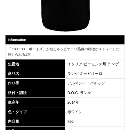
Information
「バローロ・ボーイズ」が造るネッビオーロ品種の特徴がストレートに
感じられる1本
生産地
イタリア ピエモンテ州 ランゲ
商品名
ランゲ ネッビオーロ
作り手
アルマンド・パルッソ
格付・認証
D.O.C. ランゲ
生産年
2014年
色・タイプ
赤ワイン
内容量
750ml