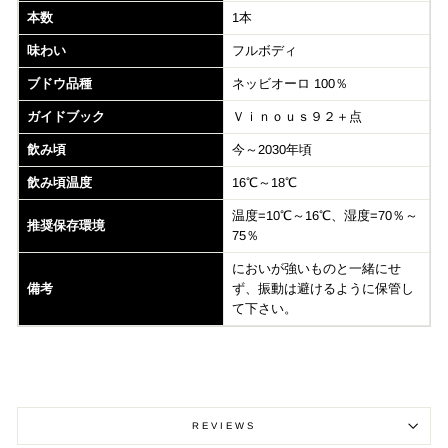
本数
1本
味わい
フルボディ
ブドウ品種
ネッビオーロ 100％
ガイドブック
Ｖｉｎｏｕｓ９２＋点
飲み頃
今～2030年頃
飲み頃温度
16℃～18℃
温度=10℃～16℃、湿度=70％～
推奨保存環境
75％
においが強いものと一緒にせ
備考
ず、振動は避けるように保管し
て下さい。
REVIEWS