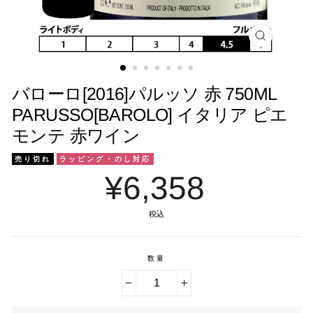
閉
じ
る
バローロ[2016]パルッソ 赤 750ML
PARUSSO[BAROLO] イタリア ピエ
モンテ 赤ワイン
売り切れ
ラッピング・のし対応
¥6,358
税込
数量
−
+