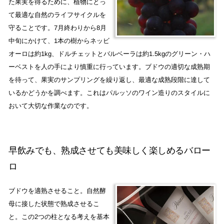
た果実を得るために、植物にとっ
て最適な自然のライフサイクルを
守ることです。7月終わりから8月
中旬にかけて、1本の樹からネッビ
オーロは約1kg、ドルチェットとバルベーラは約1.5kgのグリーン・ハ
ーベストを人の手により慎重に行っています。ブドウの適切な成熟期
を待って、果実のサンプリングを繰り返し、最適な成熟段階に達して
いるかどうかを調べます。これはパルッソのワイン造りのスタイルに
おいて大切な作業なのです。
早飲みでも、熟成させても美味しく楽しめるバロー
ロ
ブドウを適熟させること。自然酵
母に接した状態で熟成させるこ
と。この2つの柱となる考えを基本