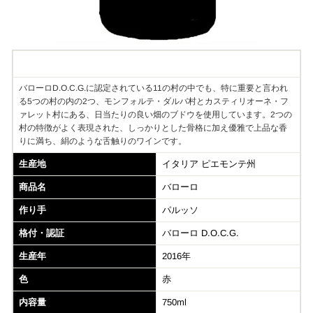
Information
バローロD.O.C.G.に認定されている11の村の中でも、特に重要と言われ
る5つの村の内の2つ、モンフォルテ・ダルバ村とカスティリオーネ・フ
ァレット村にある、日当たりの良い畑のブドウを使用しています。2つの
村の特徴がよく表現された、しっかりとした骨格に加え優雅で上品な香
りに満ち、絹のような舌触りのワインです。
生産地
イタリア ピエモンテ州
商品名
バローロ
作り手
パルッソ
格付・認証
バローロ D.O.C.G.
生産年
2016年
色
赤
内容量
750ml