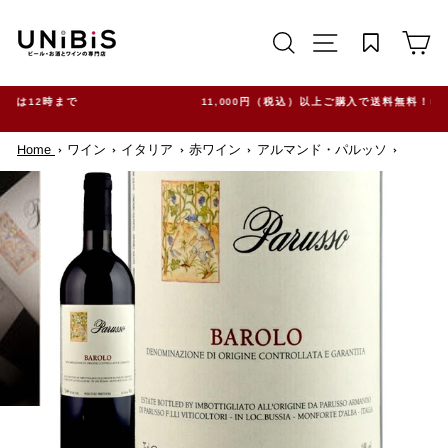
コ
ン
サイトを検索する
TRANSLATION M
カ
テ
ン
ツ
に
ス
11,000円（税込）以上ご購入で送料無料！※一部地域除く
キ
ッ
Home
ワイン
イタリア
赤ワイン
アルマンド・パルッソ
プ
す
る