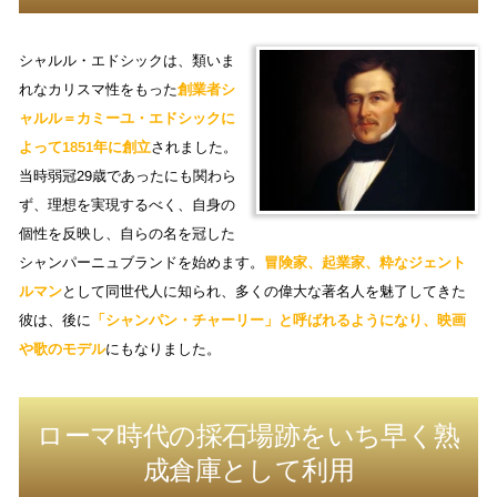
シャルル・エドシックは、類いま
れなカリスマ性をもった
創業者シ
ャルル＝カミーユ・エドシックに
よって1851年に創立
されました。
当時弱冠29歳であったにも関わら
ず、理想を実現するべく、自身の
個性を反映し、自らの名を冠した
シャンパーニュブランドを始めます。
冒険家、起業家、粋なジェント
ルマン
として同世代人に知られ、多くの偉大な著名人を魅了してきた
彼は、後に
「シャンパン・チャーリー」と呼ばれるようになり、映画
や歌のモデル
にもなりました。
ローマ時代の採石場跡をいち早く熟
成倉庫として利用