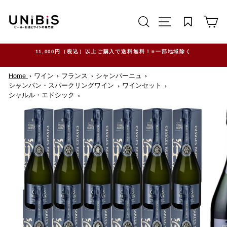
コ
ン
サイトを検索する
TRANSLATION M
カ
テ
ン
ツ
に
ス
11,000円（税込）以上ご購入で送料無料！※一部地域除く
キ
ッ
Home
ワイン
フランス
シャンパーニュ
プ
す
シャンパン・スパークリングワイン
ワインセット
る
シャルル・エドシック