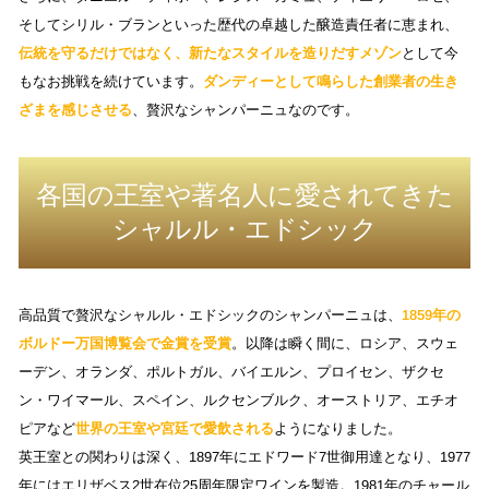
そしてシリル・ブランといった歴代の卓越した醸造責任者に恵まれ、
伝統を守るだけではなく、新たなスタイルを造りだすメゾン
として今
もなお挑戦を続けています。
ダンディーとして鳴らした創業者の生き
ざまを感じさせる
、贅沢なシャンパーニュなのです。
各国の王室や著名人に愛されてきた
シャルル・エドシック
高品質で贅沢なシャルル・エドシックのシャンパーニュは、
1859年の
ボルドー万国博覧会で金賞を受賞
。以降は瞬く間に、ロシア、スウェ
ーデン、オランダ、ポルトガル、バイエルン、プロイセン、ザクセ
ン・ワイマール、スペイン、ルクセンブルク、オーストリア、エチオ
ピアなど
世界の王室や宮廷で愛飲される
ようになりました。
英王室との関わりは深く、1897年にエドワード7世御用達となり、1977
年にはエリザベス2世在位25周年限定ワインを製造。1981年のチャール