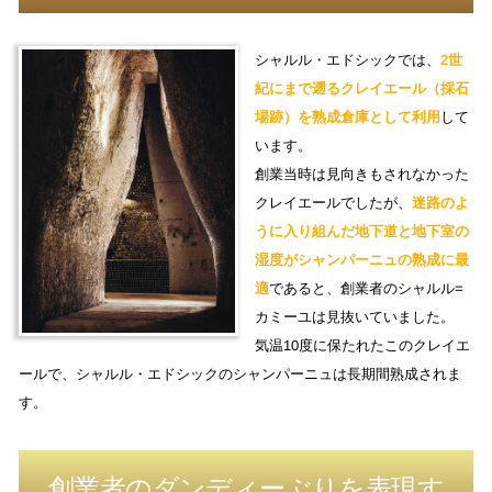
シャルル・エドシックでは、
2世
紀にまで遡るクレイエール（採石
場跡）を熟成倉庫として利用
して
います。
創業当時は見向きもされなかった
クレイエールでしたが、
迷路のよ
うに入り組んだ地下道と地下室の
湿度がシャンパーニュの熟成に最
適
であると、創業者のシャルル=
カミーユは見抜いていました。
気温10度に保たれたこのクレイエ
ールで、シャルル・エドシックのシャンパーニュは長期間熟成されま
す。
創業者のダンディーぶりを表現す