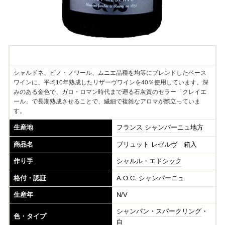
Information
シャルドネ、ピノ・ノワール、ムニエ品種を均等にブレンドしたベース
ワインに、平均10年熟成したリザーヴワインを40％使用しています。深
みのある金色で、ガロ・ロマン時代まで遡る石灰質のセラー「クレイエ
ール」で長期熟成させることで、繊細で複雑なアロマが際立っていま
す。
生産地
フランス
シャンパーニュ
地方
商品名
ブリュット レゼルヴ 箱入
作り手
シャルル・エドシック
格付・認証
A.O.C. シャンパーニュ
生産年
N/V
シャンパン・スパークリング
・
色・タイプ
白