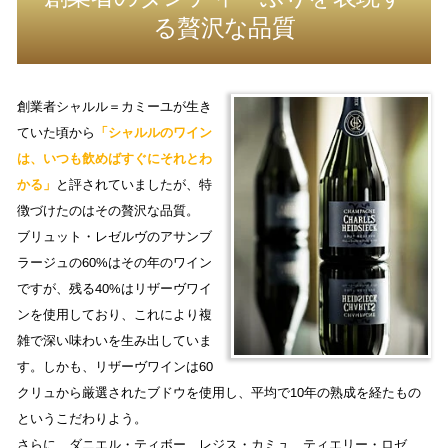
る贅沢な品質
創業者シャルル＝カミーユが生き
ていた頃から
「シャルルのワイン
は、いつも飲めばすぐにそれとわ
かる」
と評されていましたが、特
徴づけたのはその贅沢な品質。
ブリュット・レゼルヴのアサンブ
ラージュの60%はその年のワイン
ですが、残る40%はリザーヴワイ
ンを使用しており、これにより複
雑で深い味わいを生み出していま
す。しかも、リザーヴワインは60
クリュから厳選されたブドウを使用し、平均で10年の熟成を経たもの
というこだわりよう。
さらに、ダニエル・ティボー、レジス・カミュ、ティエリー・ロゼ、