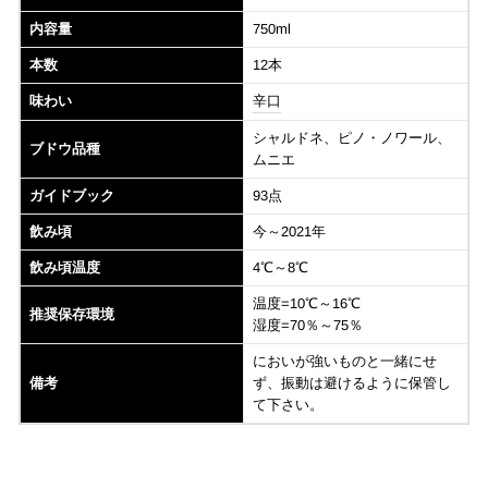
内容量
750ml
本数
12本
味わい
辛口
シャルドネ、ピノ・ノワール、
ブドウ品種
ムニエ
ガイドブック
93点
飲み頃
今～2021年
飲み頃温度
4℃～8℃
温度=10℃～16℃
推奨保存環境
湿度=70％～75％
においが強いものと一緒にせ
備考
ず、振動は避けるように保管し
て下さい。