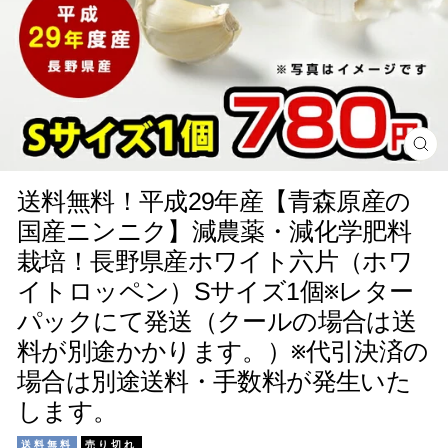
閉
じ
る
送料無料！平成29年産【青森原産の
国産ニンニク】減農薬・減化学肥料
栽培！長野県産ホワイト六片（ホワ
イトロッペン）Sサイズ1個※レター
パックにて発送（クールの場合は送
料が別途かかります。）※代引決済の
場合は別途送料・手数料が発生いた
します。
送料無料
売り切れ