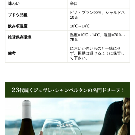
味わい
辛口
ピノ・ブラン90％、シャルドネ
ブドウ品種
10％
飲み頃温度
10℃～14℃
温度=10℃～14℃、湿度=70％～
推奨保存環境
75％
においが強いものと一緒にせ
備考
ず、振動は避けるように保管し
て下さい。