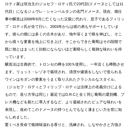
ロティ家は現当主のジョセフ・ロティ氏で23代目(ドメーヌとしては11
代目）になるジュヴレ・シャンベルタンの名門ドメーヌ。現在、畑仕
事や醸造は2008年8月に亡くなった父親に代わり、息子であるフィリッ
プ・ロティ氏が全て行い、2003年からは彼の弟もサポートしていま
す。彼らの畑には多くの古木があり、地中深くまで根を伸ばし、そこ
から様々な要素を地上に引き上げ、そこからできた葡萄はその段階で
既に他とはまったく比較にならないほど素晴らしく複雑な味わいを持
っています。
醸造法は古典的で、トロンセの樽を100％使用し、一年近くも樽熟させ
ます。リュット・レゾネで栽培され、清澄や濾過をしないで造られる
ワインはモダンの要素をうまく取り入れたクラシカルなスタイル。
（ジョセフ・ロティとフィリップ・ロティは法律上の名義分けによる
もので、造り方等は同じ）最近ではD.R.Cと全く同じ葡萄の選別機、プ
レス機などを新たに導入するなど、より凝縮されたピュアな味わいを
表現し、改めてこのドメーヌの持つとんでもなく凄まじい力を世に知
らしめました。
驚くべき長命で複雑味溢れる香りと、洗練され、しなやかさと力強さ