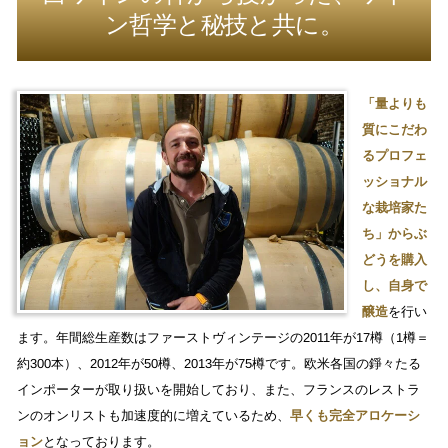
ン哲学と秘技と共に。
「量よりも
質にこだわ
るプロフェ
ッショナル
な栽培家た
ち」からぶ
どうを購入
し、自身で
醸造
を行い
ます。年間総生産数はファーストヴィンテージの2011年が17樽（1樽＝
約300本）、2012年が50樽、2013年が75樽です。欧米各国の錚々たる
インポーターが取り扱いを開始しており、また、フランスのレストラ
ンのオンリストも加速度的に増えているため、
早くも完全アロケーシ
ョン
となっております。