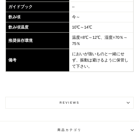
ガイドブック
--
飲み頃
今～
飲み頃温度
10℃～14℃
温度=8℃～12℃、湿度=70％～
推奨保存環境
75％
においが強いものと一緒にせ
備考
ず、振動は避けるように保管し
て下さい。
REVIEWS
商品カテゴリ