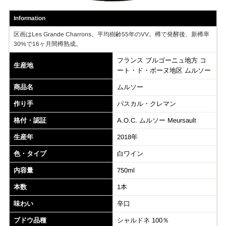
Information
区画はLes Grande Charrons。平均樹齢55年のVV。樽で発酵後、新樽率
30%で16ヶ月間樽熟成。
フランス ブルゴーニュ地方 コ
生産地
ート・ド・ボーヌ地区 ムルソー
商品名
ムルソー
作り手
パスカル・クレマン
格付・認証
A.O.C. ムルソー Meursault
生産年
2018年
色・タイプ
白ワイン
内容量
750ml
本数
1本
味わい
辛口
ブドウ品種
シャルドネ 100％