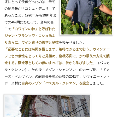
彼にとって僥倖だったのは、最初
の勤務先が「コシュ・デュリ」で
あったこと。1990年から1994年ま
での4年間にわたって、当時の当
主で
「白ワインの神」と呼ばれた
ジャン・フランソワ・コシュ氏よ
り直々に、ワイン造りの哲学と秘技
を授かりました。
「必要なことには時間を惜しまず、納得できるまで行う。ヴィンテー
ジごとの個性をじっくりと見極め、臨機応変に、かつ最良の方法で醸
造する。醸造家としての僕のすべては、彼から学びました」
（パスカ
ル・クレマン）。その後「メゾン・シャンソン」のカーヴ長、「ドメ
ーヌ・ベルヴィル」の醸造長を務めた後の2011年、サヴィニー・レ・
ボーヌ村に
自身のメゾン「パスカル・クレマン」を設立
しました。