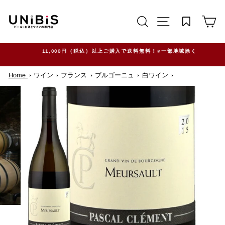
コ
ン
サイトを検索する
TRANSLATION M
カ
テ
ン
ツ
に
ス
11,000円（税込）以上ご購入で送料無料！※一部地域除く
キ
ッ
Home
ワイン
フランス
ブルゴーニュ
白ワイン
プ
す
る