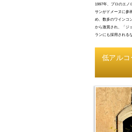
1997年、プロのエ
サンがドメーヌに参
め、数多のワインコ
から激賞され、「ジ
ランにも採用される
低アルコ