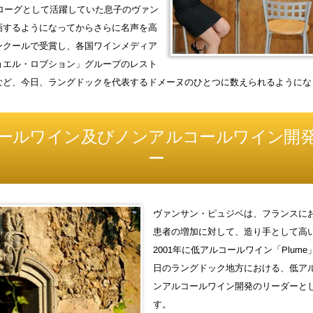
ノローグとして活躍していた息子のヴァン
画するようになってからさらに名声を高
ンクールで受賞し、各国ワインメディア
ョエル・ロブション」グループのレスト
など、今日、ラングドックを代表するドメーヌのひとつに数えられるようにな
ールワイン及びノンアルコールワイン開
ー
ヴァンサン・ピュジベは、フランスに
患者の増加に対して、造り手として高
2001年に低アルコールワイン「Plum
日のラングドック地方における、低ア
ンアルコールワイン開発のリーダーと
す。