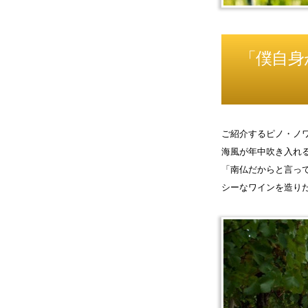
「僕自身
ご紹介するピノ・ノワ
海風が年中吹き入れ
「南仏だからと言っ
シーなワインを造り