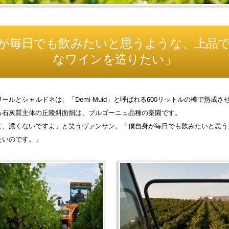
が毎日でも飲みたいと思うような、上品
なワインを造りたい」
ールとシャルドネは、「Demi-Muid」と呼ばれる600リットルの樽で熟成
る石灰質主体の丘陵斜面畑は、ブルゴーニュ品種の楽園です。
て、濃くないですよ」と笑うヴァンサン。「僕自身が毎日でも飲みたいと思う
たいのです。」