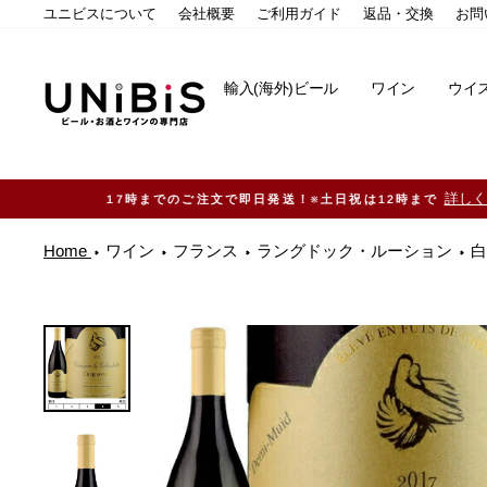
コ
ユニビスについて
会社概要
ご利用ガイド
返品・交換
お問
ン
テ
ン
輸入(海外)ビール
ワイン
ウイ
ツ
に
ス
キ
ッ
プ
す
る
Home
ワイン
フランス
ラングドック・ルーション
白