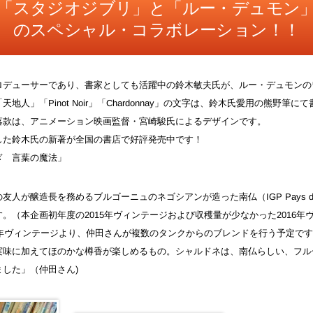
「スタジオジブリ」と「ルー・デュモン
のスペシャル・コラボレーション！！
ロデューサーであり、書家としても活躍中の鈴木敏夫氏が、ルー・デュモンの
地人」「Pinot Noir」「Chardonnay」の文字は、鈴木氏愛用の熊野筆に
落款は、アニメーション映画監督・宮崎駿氏によるデザインです。
した鈴木氏の新著が全国の書店で好評発売中です！
ぎ 言葉の魔法」
友人が醸造長を務めるブルゴーニュのネゴシアンが造った南仏（IGP Pays d
。（本企画初年度の2015年ヴィンテージおよび収穫量が少なかった2016年
7年ヴィンテージより、仲田さんが複数のタンクからのブレンドを行う予定です
実味に加えてほのかな樽香が楽しめるもの。シャルドネは、南仏らしい、フル
した」（仲田さん)