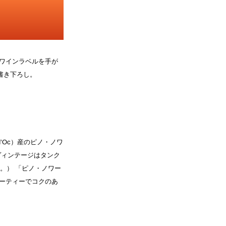
」
ワインラベルを手が
て書き下ろし。
’Oc）産のピノ・ノワ
ヴィンテージはタンク
。） 「ピノ・ノワー
ーティーでコクのあ