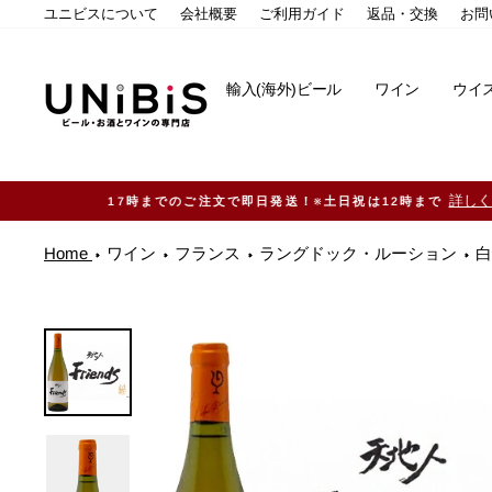
コ
ユニビスについて
会社概要
ご利用ガイド
返品・交換
お問
ン
テ
ン
輸入(海外)ビール
ワイン
ウイ
ツ
に
ス
キ
ッ
プ
す
る
Home
ワイン
フランス
ラングドック・ルーション
白