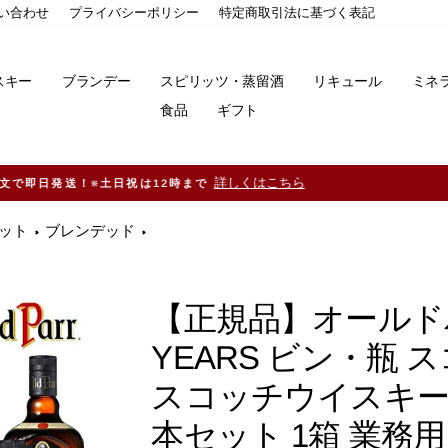
い合わせ
プライバシーポリシー
特定商取引法に基づく表記
スキー
ブランデー
スピリッツ・蒸留酒
リキュール
ミネ
食品
ギフト
11,000円（税込）以上ご購入で送料無料！※一部地域除く
ット
ブレンデッド
【正規品】オールドパー 
YEARS ビン・瓶 ス
スコッチウイスキー 
本セット 1箱 業務