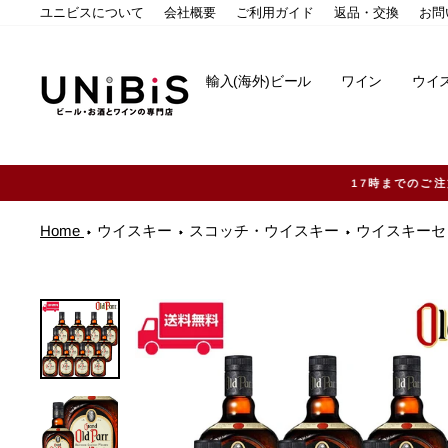
コ
ユニビスについて
会社概要
ご利用ガイド
返品・交換
お問
ン
テ
ン
輸入(海外)ビール
ワイン
ウイ
ツ
に
ス
キ
ッ
プ
す
る
Home
ウイスキー
スコッチ・ウイスキー
ウイスキーセ