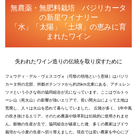
無農薬・無肥料栽培 バジリカータ
の新星ワイナリー
「水」「太陽」「土壌」の恵みに育
まれたワイン
失われたワイン造りの伝統を取り戻すために
フェウディ・デル・ヴェスコヴォ（司祭の領地という意味）はバジリ
カータ州の北部、州都ポテンツァから約25km北東にある、アチェレン
ツァという小さな街の協同組合が元になっています。ここはヴルトゥ
ーレ山（死火山）の影響が強いエリアで、長い間火山によって土地は
荒廃し、人々は火山を恐れて暮らしていました。 丘陵が多く、1年中風
の吹き抜けるエリア。そのため農薬や除草剤は伝統的に使用されませ
ん。穀物の生産が主で、協同組合が破産した後、多くの農家はブドウ
栽培から小麦の生産へ切り替えました。現在では若い農家を中心にブ