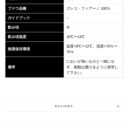
ブドウ品種
グレコ・フィアーノ 100％
ガイドブック
--
飲み頃
今
飲み頃温度
10℃〜14℃
温度=8℃〜12℃、湿度=70％〜
推奨保存環境
75％
においが強いものと一緒にせ
備考
ず、振動は避けるように保管し
て下さい。
REVIEWS