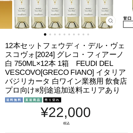
閉
じ
る
12本セットフェウディ・デル・ヴェ
スコヴォ[2024] グレコ・フィアーノ
白 750ML×12本 1箱 FEUDI DEL
VESCOVO[GRECO FIANO] イタリア
バジリカータ 白ワイン業務用 飲食店
プロ向け※別途追加送料エリアあり
送料無料
直送商品
売り切れ
¥22,000
税込