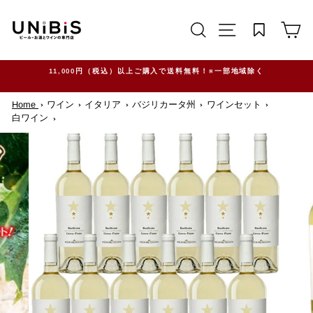
コ
ン
サイトを検索する
TRANSLATION M
カ
テ
ン
ツ
に
ス
11,000円（税込）以上ご購入で送料無料！※一部地域除く
キ
ッ
Home
ワイン
イタリア
バジリカータ州
ワインセット
プ
す
白ワイン
る