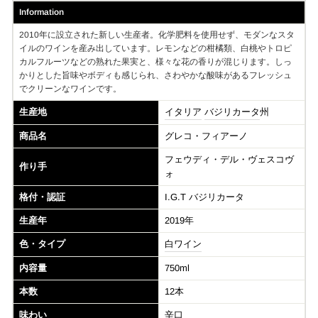
Information
2010年に設立された新しい生産者。化学肥料を使用せず、モダンなスタ
イルのワインを産み出しています。レモンなどの柑橘類、白桃やトロピ
カルフルーツなどの熟れた果実と、様々な花の香りが混じります。しっ
かりとした旨味やボディも感じられ、さわやかな酸味があるフレッシュ
でクリーンなワインです。
生産地
イタリア
バジリカータ
州
商品名
グレコ・フィアーノ
フェウディ・デル・ヴェスコヴ
作り手
ォ
格付・認証
I.G.T バジリカータ
生産年
2019年
色・タイプ
白ワイン
内容量
750ml
本数
12本
味わい
辛口