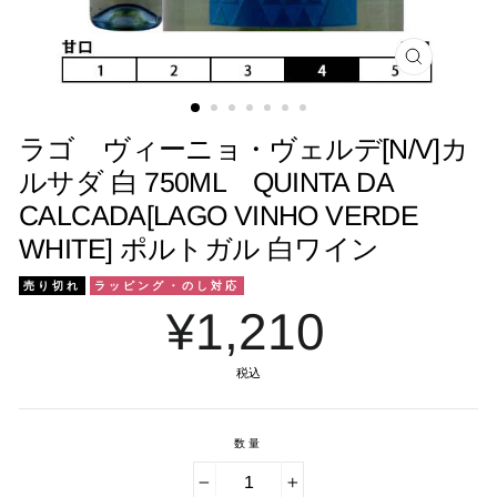
閉
じ
る
ラゴ ヴィーニョ・ヴェルデ[N/V]カ
ルサダ 白 750ML QUINTA DA
CALCADA[LAGO VINHO VERDE
WHITE] ポルトガル 白ワイン
売り切れ
ラッピング・のし対応
¥1,210
税込
数量
−
+