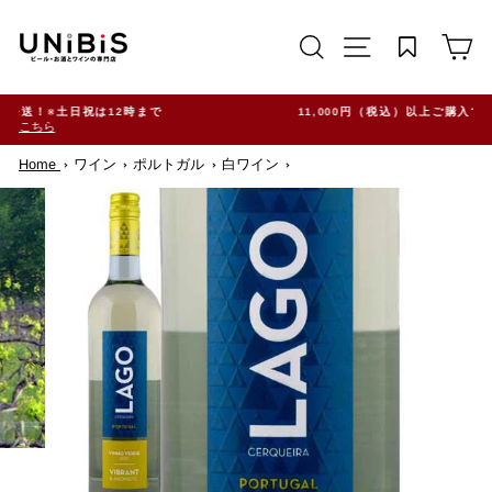
コ
ン
サイトを検索する
TRANSLATION M
カ
テ
ン
ツ
に
ス
11,000円（税込）以上ご購入で送料無料！※一部地域除く
キ
ッ
Home
ワイン
ポルトガル
白ワイン
プ
す
る