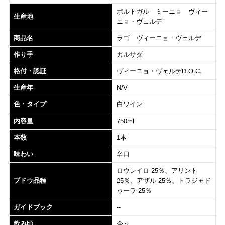
ポルトガル ミーニョ ヴィー
生産地
ニョ・ヴェルデ
商品名
ラゴ ヴィーニョ・ヴェルデ
作り手
カルサダ
格付・認証
ヴィーニョ・ヴェルデD.O.C.
生産年
N/V
色・タイプ
白ワイン
内容量
750ml
本数
1本
味わい
辛口
ロウレイロ 25％、アリント
ブドウ品種
25％、アザル 25％、トラジャド
ゥーラ 25％
ガイドブック
--
飲み頃
今～