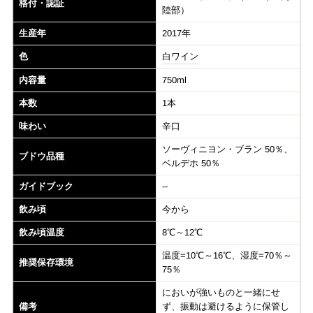
格付・認証
陸部）
生産年
2017年
色
白ワイン
内容量
750ml
本数
1本
味わい
辛口
ソーヴィニヨン・ブラン 50％、
ブドウ品種
ベルデホ 50％
ガイドブック
--
飲み頃
今から
飲み頃温度
8℃～12℃
温度=10℃～16℃、湿度=70％～
推奨保存環境
75％
においが強いものと一緒にせ
備考
ず、振動は避けるように保管し