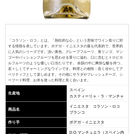
Information
「コラソン・ロコ」とは、「熱狂的な心」という意味でワイン造りに対
する情熱を表しています。ボデガ・イニエスタの最も代表的で、世界的
に人気のシリーズです。淡い黄色。グレープフルーツ、青リンゴ、マン
ゴーやパッションフルーツを思わせる香りに溢れ、口に含むとトロピカ
ルフルーツのような優しい口当たりです。 余韻の中に爽快な酸を持つ、
若々しくてチャーミングなワインです。料理との相性：良く冷やしてア
ペリティフとして楽しめます。その他にサラダやフレッシュチーズ、シ
ーフード料理、お米を使った料理と良く合います。
スペイン
生産地
カスティーリャ・ラ・マンチャ
イニエスタ コラソン・ロコ
商品名
ブランコ
作り手
ボデガ・イニエスタ
D.O.マンチュエラ（スペイン内