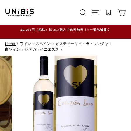
コ
ン
サイトを検索する
TRANSLATION M
カ
テ
ン
ツ
に
ス
11,000円（税込）以上ご購入で送料無料！※一部地域除く
キ
ッ
Home
ワイン
スペイン
カスティーリャ・ラ・マンチャ
プ
す
白ワイン
ボデガ・イニエスタ
る