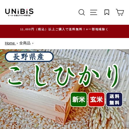
コ
ン
サイトを検索する
TRANSLATION M
カ
テ
ン
ツ
に
ス
11,000円（税込）以上ご購入で送料無料！※一部地域除く
キ
ッ
Home
全商品
プ
す
る