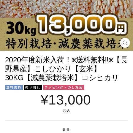
閉
じ
る
2020年度新米入荷！※送料無料!!※【長
野県産】こしひかり【玄米】
30KG【減農薬栽培米】コシヒカリ
送料無料
売り切れ
ラッピング・のし対応
¥13,000
税込
数量